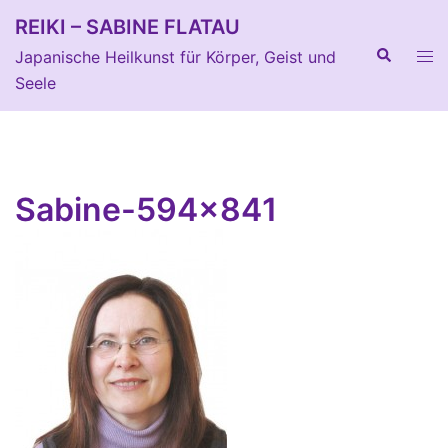
Zum
REIKI – SABINE FLATAU
Inhalt
Suche
Men
Japanische Heilkunst für Körper, Geist und
springen
ums
Seele
Sabine-594×841