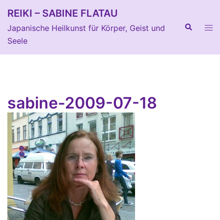
Zum
REIKI – SABINE FLATAU
Inhalt
Suche
Men
Japanische Heilkunst für Körper, Geist und
springen
ums
Seele
sabine-2009-07-18